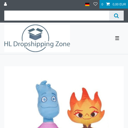
0
0,00 EUR
☰