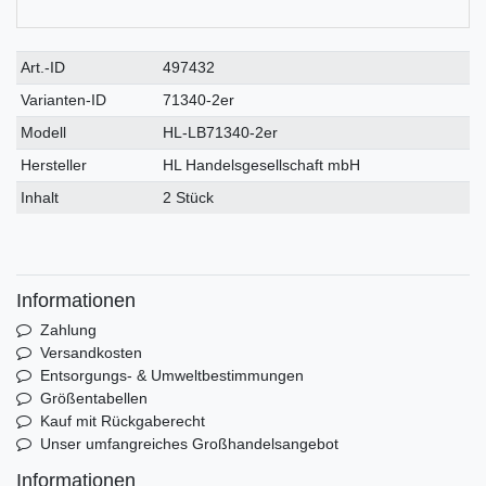
Technisches
Wert
Art.-ID
497432
Merkmal
Varianten-ID
71340-2er
Modell
HL-LB71340-2er
Hersteller
HL Handelsgesellschaft mbH
Inhalt
2 Stück
Informationen
Zahlung
Versandkosten
Entsorgungs- & Umweltbestimmungen
Größentabellen
Kauf mit Rückgaberecht
Unser umfangreiches Großhandelsangebot
Informationen