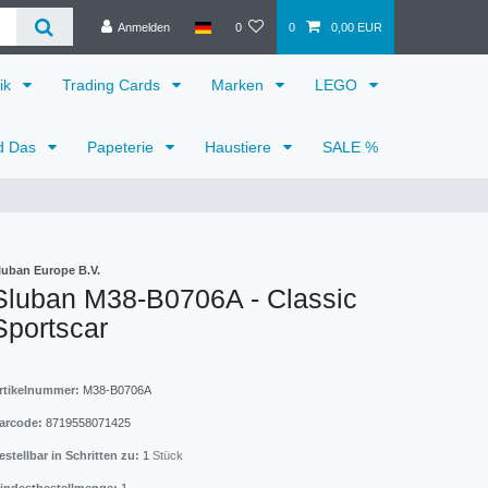
Anmelden
0
0
0,00 EUR
ik
Trading Cards
Marken
LEGO
d Das
Papeterie
Haustiere
SALE %
luban Europe B.V.
Sluban M38-B0706A - Classic
Sportscar
rtikelnummer:
M38-B0706A
arcode:
8719558071425
estellbar in Schritten zu:
1
Stück