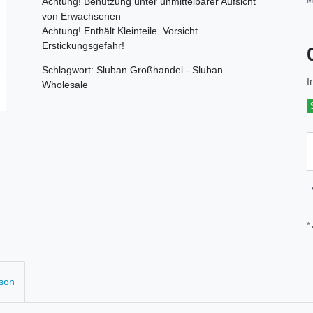
Achtung! Benutzung unter unmittelbarer Aufsicht
M
von Erwachsenen
Achtung! Enthält Kleinteile. Vorsicht
Erstickungsgefahr!
Schlagwort: Sluban Großhandel - Sluban
I
Wholesale
*
rson