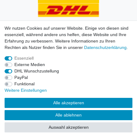
Wir nutzen Cookies auf unserer Website. Einige von diesen sind
essenziell, während andere uns helfen, diese Website und Ihre
Erfahrung zu verbessern. Weitere Informationen zu Ihren
Impressum
Daten­schutz­erklärung
AGB
Kontakt
Rechten als Nutzer finden Sie in unserer
Daten­schutz­erklärung
.
Essenziell
© Copyright 2026 | Alle Rechte vorbehalten. HL-
Externe Medien
Handelsgesellschaft mbH.
DHL Wunschzustellung
PayPal
Alle Markennamen, Warenzeichen sowie sämtliche
Funktional
Produktbilder und Beschreibungen sind Eigentum Ihrer
Weitere Einstellungen
rechtmäßigen Eigentümer und dienen hier nur der
Beschreibung.
Alle akzeptieren
Preise nur für registrierte Händler, ansonsten zeigt der
Alle ablehnen
Shop 0,00 €
Auswahl akzeptieren