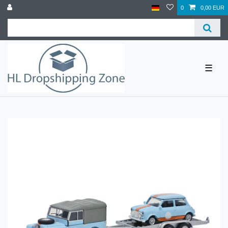
0
0,00 EUR
☰