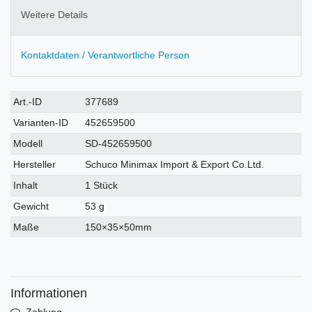
Weitere Details
Kontaktdaten / Verantwortliche Person
Technisches
Wert
Art.-ID
377689
Merkmal
Varianten-ID
452659500
Modell
SD-452659500
Hersteller
Schuco Minimax Import & Export Co.Ltd.
Inhalt
1 Stück
Gewicht
53 g
Maße
150×35×50mm
Informationen
Zahlung