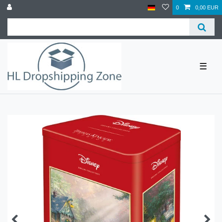
0
0,00 EUR
☰