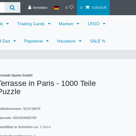
Anmelden
0
0
0,00 EUR
ik
Trading Cards
Marken
LEGO
d Das
Papeterie
Haustiere
SALE %
chmidt Spiele GmbH
Terrasse in Paris - 1000 Teile
Puzzle
rtikelnummer:
SCH-58976
arcode:
4001504589769
estellbar in Schritten zu:
1
Stück