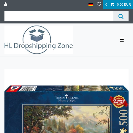
0
0,00 EUR
☰