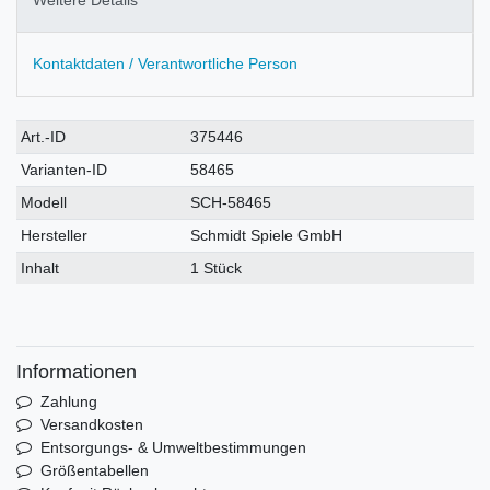
Weitere Details
Kontaktdaten / Verantwortliche Person
Technisches
Wert
Art.-ID
375446
Merkmal
Varianten-ID
58465
Modell
SCH-58465
Hersteller
Schmidt Spiele GmbH
Inhalt
1 Stück
Informationen
Zahlung
Versandkosten
Entsorgungs- & Umweltbestimmungen
Größentabellen