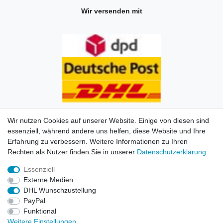
Wir versenden mit
Wir nutzen Cookies auf unserer Website. Einige von diesen sind
essenziell, während andere uns helfen, diese Website und Ihre
Erfahrung zu verbessern. Weitere Informationen zu Ihren
Impressum
Daten­schutz­erklärung
AGB
Kontakt
Rechten als Nutzer finden Sie in unserer
Daten­schutz­erklärung
.
Essenziell
© Copyright 2026 | Alle Rechte vorbehalten. HL-
Externe Medien
Handelsgesellschaft mbH.
DHL Wunschzustellung
PayPal
Alle Markennamen, Warenzeichen sowie sämtliche
Funktional
Produktbilder und Beschreibungen sind Eigentum Ihrer
Weitere Einstellungen