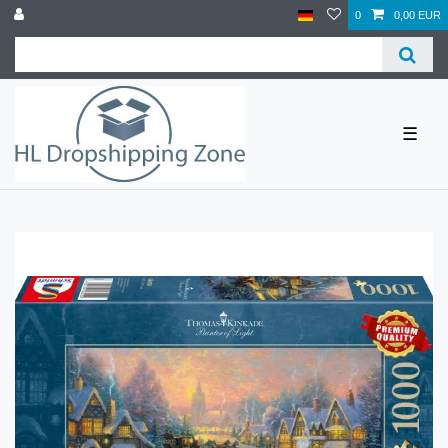
0
0,00 EUR
☰