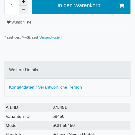
In den Warenkorb
Wunschliste
* zzgl. ges. MwSt. zzgl.
Versandkosten
Weitere Details
Kontaktdaten / Verantwortliche Person
Technisches
Wert
Art.-ID
375451
Merkmal
Varianten-ID
58450
Modell
SCH-58450
Hersteller
Schmidt Spiele GmbH