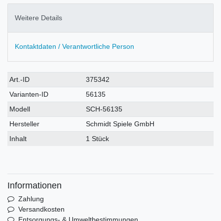
Weitere Details
Kontaktdaten / Verantwortliche Person
Technisches
Wert
Art.-ID
375342
Merkmal
Varianten-ID
56135
Modell
SCH-56135
Hersteller
Schmidt Spiele GmbH
Inhalt
1 Stück
Informationen
Zahlung
Versandkosten
Entsorgungs- & Umweltbestimmungen