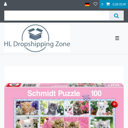
0
0,00 EUR
☰