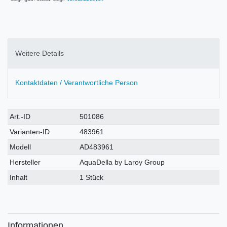
Weitere Details
Kontaktdaten / Verantwortliche Person
Technisches
Wert
Art.-ID
501086
Merkmal
Varianten-ID
483961
Modell
AD483961
Hersteller
AquaDella by Laroy Group
Inhalt
1 Stück
Informationen