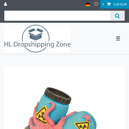
0
0,00 EUR
☰