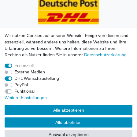
Wir nutzen Cookies auf unserer Website. Einige von diesen sind
essenziell, während andere uns helfen, diese Website und Ihre
Erfahrung zu verbessern. Weitere Informationen zu Ihren
Impressum
Daten­schutz­erklärung
AGB
Kontakt
Rechten als Nutzer finden Sie in unserer
Daten­schutz­erklärung
.
Essenziell
© Copyright 2026 | Alle Rechte vorbehalten. HL-
Externe Medien
Handelsgesellschaft mbH.
DHL Wunschzustellung
PayPal
Alle Markennamen, Warenzeichen sowie sämtliche
Funktional
Produktbilder und Beschreibungen sind Eigentum Ihrer
Weitere Einstellungen
rechtmäßigen Eigentümer und dienen hier nur der
Beschreibung.
Alle akzeptieren
Preise nur für registrierte Händler, ansonsten zeigt der
Alle ablehnen
Shop 0,00 €
Auswahl akzeptieren