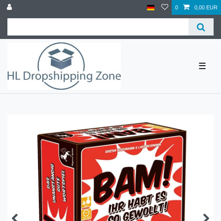
0
0,00 EUR
☰