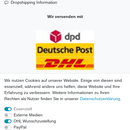
Dropshipping Information
Wir versenden mit
Wir nutzen Cookies auf unserer Website. Einige von diesen sind
essenziell, während andere uns helfen, diese Website und Ihre
Erfahrung zu verbessern. Weitere Informationen zu Ihren
Impressum
Daten­schutz­erklärung
AGB
Kontakt
Rechten als Nutzer finden Sie in unserer
Daten­schutz­erklärung
.
Essenziell
© Copyright 2026 | Alle Rechte vorbehalten. HL-
Externe Medien
Handelsgesellschaft mbH.
DHL Wunschzustellung
PayPal