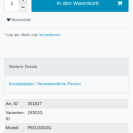
In den Warenkorb
Wunschliste
* zzgl. ges. MwSt. zzgl.
Versandkosten
Weitere Details
Kontaktdaten / Verantwortliche Person
Technisches
Wert
Art.-ID
351827
Merkmal
Varianten-
18302G
ID
Modell
PEG18302G