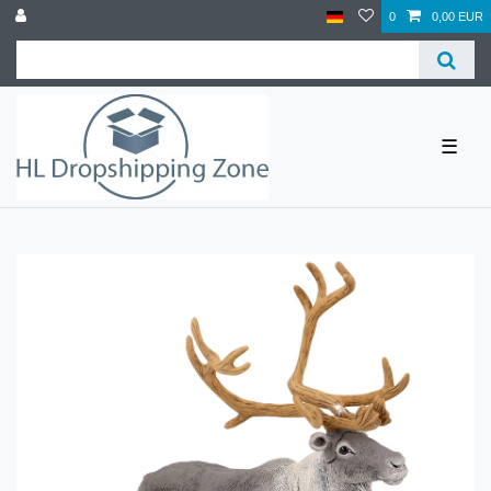
0
0,00 EUR
☰