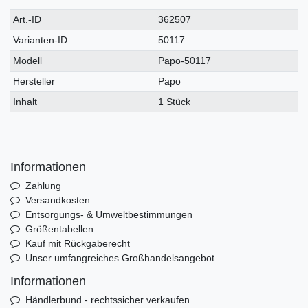
Technisches
Wert
Art.-ID
362507
Merkmal
Varianten-ID
50117
Modell
Papo-50117
Hersteller
Papo
Inhalt
1 Stück
Informationen
Zahlung
Versandkosten
Entsorgungs- & Umweltbestimmungen
Größentabellen
Kauf mit Rückgaberecht
Unser umfangreiches Großhandelsangebot
Informationen
Händlerbund - rechtssicher verkaufen