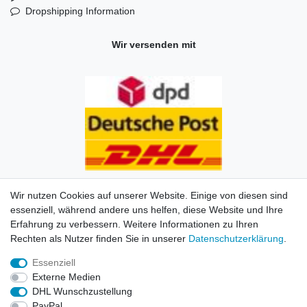
Dropshipping Information
Wir versenden mit
Wir nutzen Cookies auf unserer Website. Einige von diesen sind
essenziell, während andere uns helfen, diese Website und Ihre
Erfahrung zu verbessern. Weitere Informationen zu Ihren
Impressum
Daten­schutz­erklärung
AGB
Kontakt
Rechten als Nutzer finden Sie in unserer
Daten­schutz­erklärung
.
Essenziell
© Copyright 2026 | Alle Rechte vorbehalten. HL-
Externe Medien
Handelsgesellschaft mbH.
DHL Wunschzustellung
PayPal