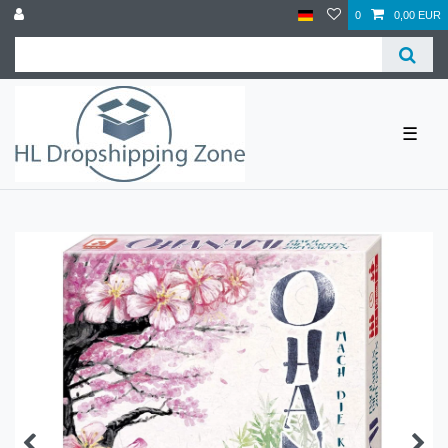
0
0,00 EUR
☰