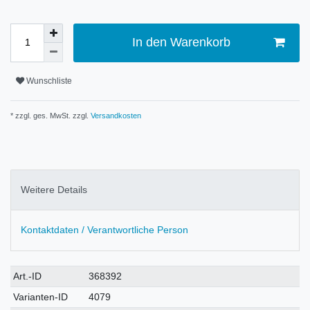
In den Warenkorb
Wunschliste
* zzgl. ges. MwSt. zzgl.
Versandkosten
Weitere Details
Kontaktdaten / Verantwortliche Person
Technisches
Wert
Art.-ID
368392
Merkmal
Varianten-ID
4079