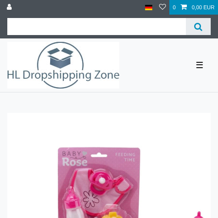
0
0,00 EUR
☰