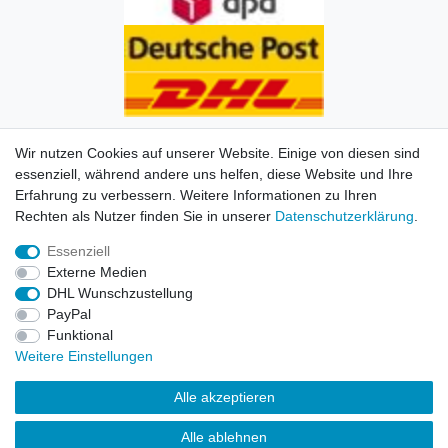
Wir nutzen Cookies auf unserer Website. Einige von diesen sind
essenziell, während andere uns helfen, diese Website und Ihre
Erfahrung zu verbessern. Weitere Informationen zu Ihren
Impressum
Daten­schutz­erklärung
AGB
Kontakt
Rechten als Nutzer finden Sie in unserer
Daten­schutz­erklärung
.
Essenziell
© Copyright 2026 | Alle Rechte vorbehalten. HL-
Externe Medien
Handelsgesellschaft mbH.
DHL Wunschzustellung
PayPal
Alle Markennamen, Warenzeichen sowie sämtliche
Funktional
Produktbilder und Beschreibungen sind Eigentum Ihrer
Weitere Einstellungen
rechtmäßigen Eigentümer und dienen hier nur der
Beschreibung.
Alle akzeptieren
Preise nur für registrierte Händler, ansonsten zeigt der
Alle ablehnen
Shop 0,00 €