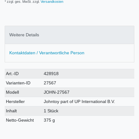
* zzgl. ges. MwSt. zzgl.
Versandkosten
Weitere Details
Kontaktdaten / Verantwortliche Person
Technisches
Wert
Art.-ID
428918
Merkmal
Varianten-ID
27567
Modell
JOHN-27567
Hersteller
Johntoy part of UP International B.V.
Inhalt
1 Stück
Netto-Gewicht
375 g