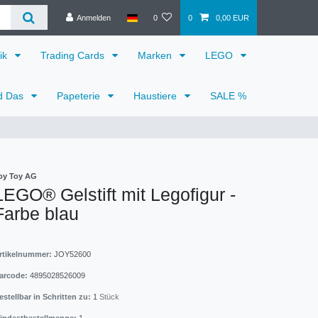
Anmelden
0
0
0,00 EUR
ik
Trading Cards
Marken
LEGO
d Das
Papeterie
Haustiere
SALE %
oy Toy AG
LEGO® Gelstift mit Legofigur -
Farbe blau
rtikelnummer:
JOY52600
arcode:
4895028526009
estellbar in Schritten zu:
1
Stück