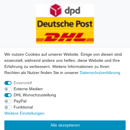
Wir nutzen Cookies auf unserer Website. Einige von diesen sind
essenziell, während andere uns helfen, diese Website und Ihre
Erfahrung zu verbessern. Weitere Informationen zu Ihren
Impressum
Daten­schutz­erklärung
AGB
Kontakt
Rechten als Nutzer finden Sie in unserer
Daten­schutz­erklärung
.
Essenziell
© Copyright 2026 | Alle Rechte vorbehalten. HL-
Externe Medien
Handelsgesellschaft mbH.
DHL Wunschzustellung
PayPal
Alle Markennamen, Warenzeichen sowie sämtliche
Funktional
Produktbilder und Beschreibungen sind Eigentum Ihrer
Weitere Einstellungen
rechtmäßigen Eigentümer und dienen hier nur der
Beschreibung.
Alle akzeptieren