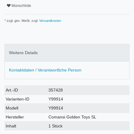
Wunschliste
* zzgl. ges. MwSt. zzgl.
Versandkosten
Weitere Details
Kontaktdaten / Verantwortliche Person
Technisches
Wert
Art.-ID
357428
Merkmal
Varianten-ID
Y99914
Modell
Y99914
Hersteller
Comansi Golden Toys SL
Inhalt
1 Stück