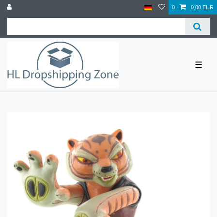
0
0,00 EUR
☰