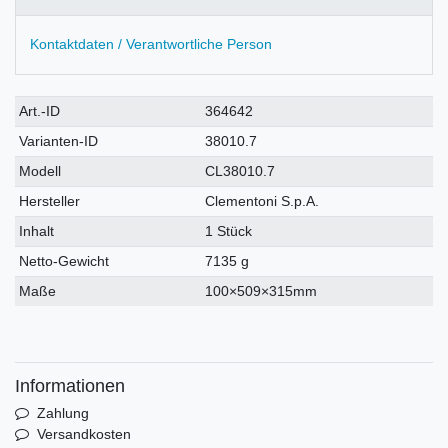
Kontaktdaten / Verantwortliche Person
Technisches
Wert
Art.-ID
364642
Merkmal
Varianten-ID
38010.7
Modell
CL38010.7
Hersteller
Clementoni S.p.A.
Inhalt
1 Stück
Netto-Gewicht
7135 g
Maße
100×509×315mm
Informationen
Zahlung
Versandkosten