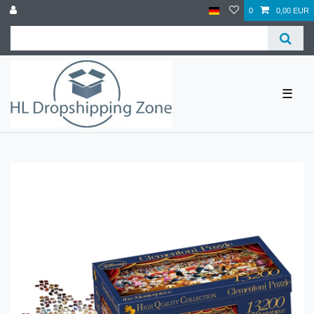
0
0,00 EUR
☰