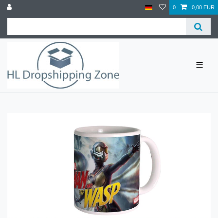
0
0,00 EUR
☰