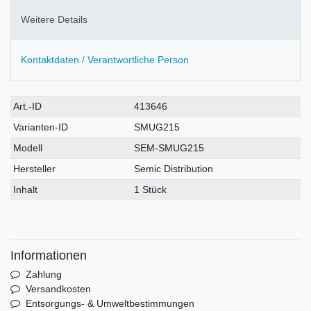
Weitere Details
Kontaktdaten / Verantwortliche Person
Technisches
Wert
Art.-ID
413646
Merkmal
Varianten-ID
SMUG215
Modell
SEM-SMUG215
Hersteller
Semic Distribution
Inhalt
1 Stück
Informationen
Zahlung
Versandkosten
Entsorgungs- & Umweltbestimmungen