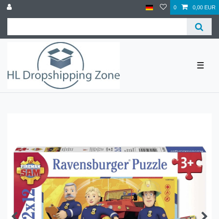
0
0,00 EUR
☰