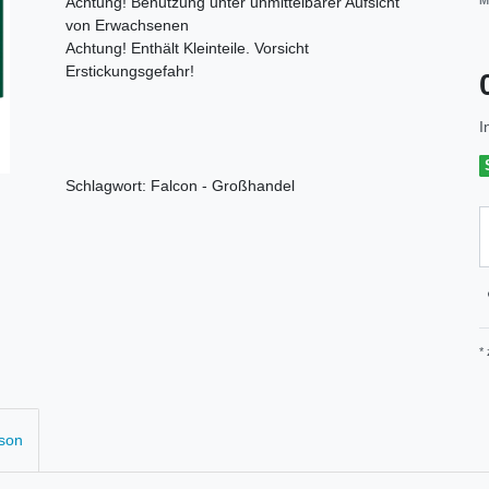
Achtung! Benutzung unter unmittelbarer Aufsicht
M
von Erwachsenen
Achtung! Enthält Kleinteile. Vorsicht
Erstickungsgefahr!
I
Schlagwort: Falcon - Großhandel
*
rson