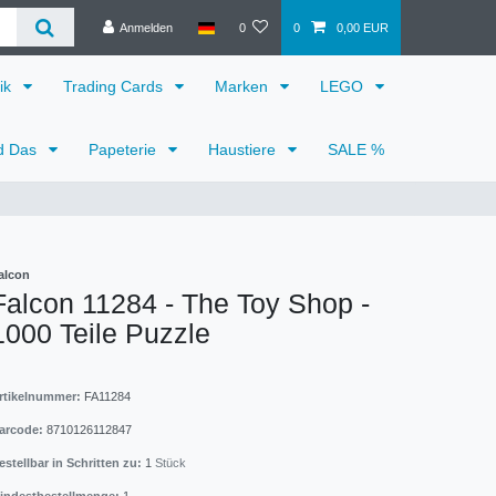
Anmelden
0
0
0,00 EUR
ik
Trading Cards
Marken
LEGO
d Das
Papeterie
Haustiere
SALE %
alcon
Falcon 11284 - The Toy Shop -
1000 Teile Puzzle
rtikelnummer:
FA11284
arcode:
8710126112847
estellbar in Schritten zu:
1
Stück