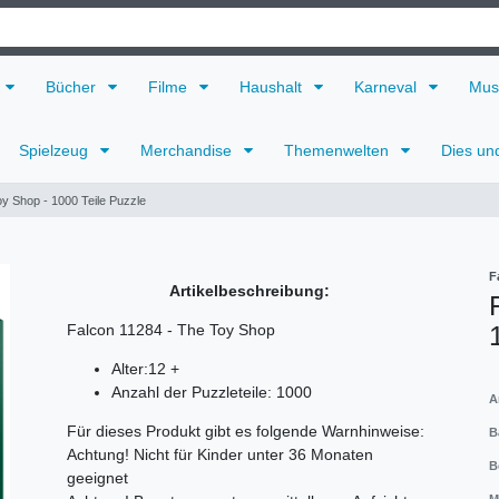
Bücher
Filme
Haushalt
Karneval
Mus
Spielzeug
Merchandise
Themenwelten
Dies un
y Shop - 1000 Teile Puzzle
F
Artikelbeschreibung:
Falcon 11284 - The Toy Shop
Alter:12 +
Anzahl der Puzzleteile: 1000
A
Für dieses Produkt gibt es folgende Warnhinweise:
B
Achtung! Nicht für Kinder unter 36 Monaten
B
geeignet