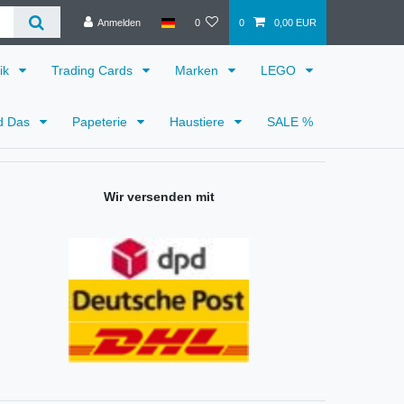
Anmelden
0
0
0,00 EUR
ik
Trading Cards
Marken
LEGO
d Das
Papeterie
Haustiere
SALE %
Wir versenden mit