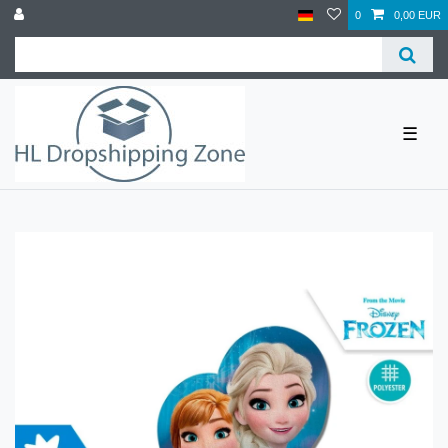
0
0,00 EUR
☰