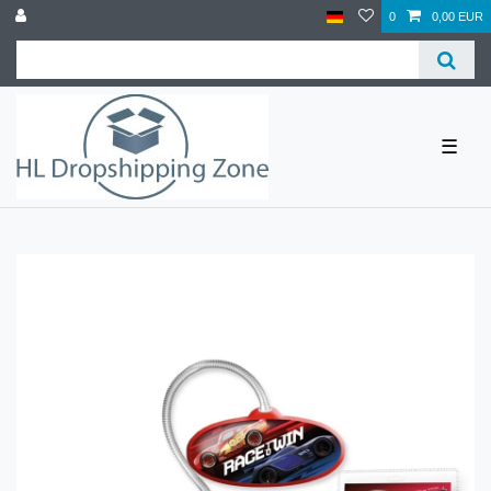
0
0,00 EUR
☰