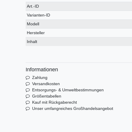
Technisches
Wert
Art.-ID
Merkmal
Varianten-ID
Modell
Hersteller
Inhalt
Informationen
Zahlung
Versandkosten
Entsorgungs- & Umweltbestimmungen
Größentabellen
Kauf mit Rückgaberecht
Unser umfangreiches Großhandelsangebot