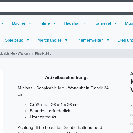
Bücher
Filme
Haushalt
Karneval
Mus
Spielzeug
Merchandise
Themenwelten
Dies un
picable Me - Wanduhr in Plastik 24 cm
J
Artikelbeschreibung:
Minions - Despicable Me - Wanduhr in Plastik 24
cm
Größe: ca. 26 x 4 x 26 cm
A
Batterien: erforderlich
B
Lizenzprodukt
B
Achtung! Bitte beachten Sie die Batterie- und