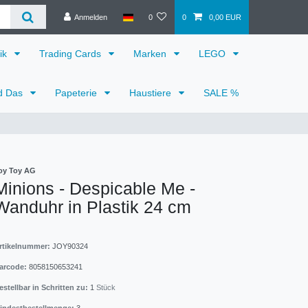
Anmelden
0
0
0,00 EUR
ik
Trading Cards
Marken
LEGO
d Das
Papeterie
Haustiere
SALE %
oy Toy AG
Minions - Despicable Me -
Wanduhr in Plastik 24 cm
rtikelnummer:
JOY90324
arcode:
8058150653241
estellbar in Schritten zu:
1
Stück