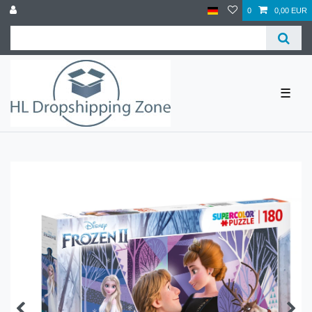
0
0,00 EUR
☰