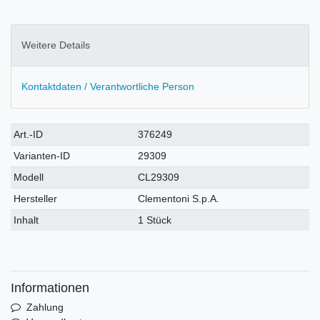
Weitere Details
Kontaktdaten / Verantwortliche Person
Technisches
Wert
Art.-ID
376249
Merkmal
Varianten-ID
29309
Modell
CL29309
Hersteller
Clementoni S.p.A.
Inhalt
1 Stück
Informationen
Zahlung