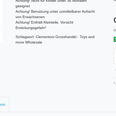
Achtung! Nicht für Kinder unter 36 Monaten
M
geeignet
Achtung! Benutzung unter unmittelbarer Aufsicht
von Erwachsenen
Achtung! Enthält Kleinteile. Vorsicht
Erstickungsgefahr!
I
Schlagwort: Clementoni Grosshandel - Toys and
more Wholesale
*
rson