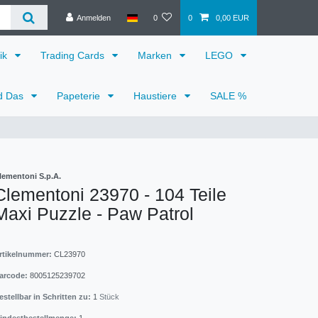
Anmelden
0
0
0,00 EUR
ik
Trading Cards
Marken
LEGO
d Das
Papeterie
Haustiere
SALE %
lementoni S.p.A.
Clementoni 23970 - 104 Teile
Maxi Puzzle - Paw Patrol
rtikelnummer:
CL23970
arcode:
8005125239702
estellbar in Schritten zu:
1
Stück