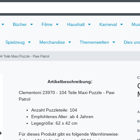
Bücher
Filme
Haushalt
Karneval
Mus
Spielzeug
Merchandise
Themenwelten
Dies un
4 Teile Maxi Puzzle - Paw Patrol
C
Artikelbeschreibung:
Clementoni 23970 - 104 Teile Maxi Puzzle - Paw
Patrol
Anzahl Puzzleteile: 104
A
Empfohlenes Alter: ab 4 Jahren
B
Legegröße: 62 x 42 cm
B
Für dieses Produkt gibt es folgende Warnhinweise: