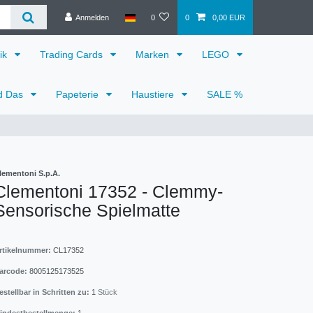
Anmelden
0
0
0,00 EUR
ik
Trading Cards
Marken
LEGO
d Das
Papeterie
Haustiere
SALE %
lementoni S.p.A.
Clementoni 17352 - Clemmy-
Sensorische Spielmatte
rtikelnummer:
CL17352
arcode:
8005125173525
estellbar in Schritten zu:
1
Stück