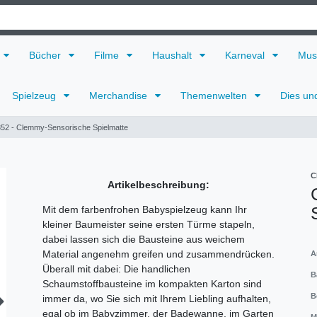
Bücher
Filme
Haushalt
Karneval
Mus
Spielzeug
Merchandise
Themenwelten
Dies un
352 - Clemmy-Sensorische Spielmatte
C
Artikelbeschreibung:
Mit dem farbenfrohen Babyspielzeug kann Ihr
kleiner Baumeister seine ersten Türme stapeln,
dabei lassen sich die Bausteine aus weichem
Material angenehm greifen und zusammendrücken.
A
Überall mit dabei: Die handlichen
B
Schaumstoffbausteine im kompakten Karton sind
B
immer da, wo Sie sich mit Ihrem Liebling aufhalten,
egal ob im Babyzimmer, der Badewanne, im Garten