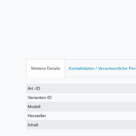
Weitere Details
Kontaktdaten / Verantwortliche Pe
Technisches
Wert
Art.-ID
Merkmal
Varianten-ID
Modell
Hersteller
Inhalt