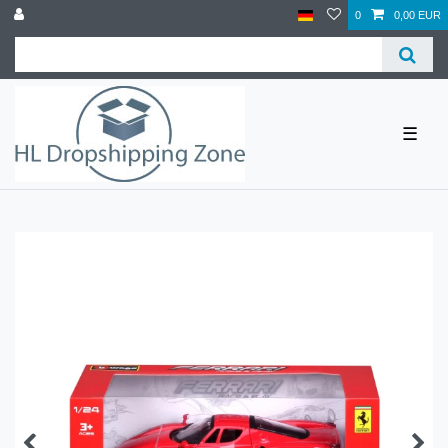
0
0,00 EUR
☰