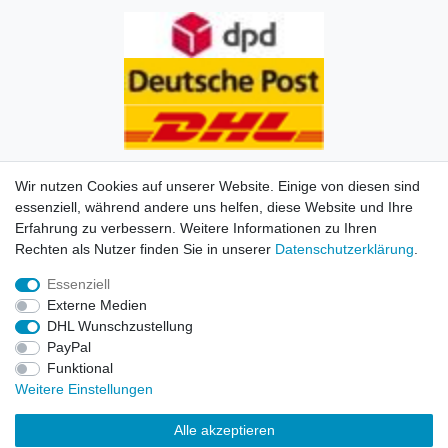
Wir nutzen Cookies auf unserer Website. Einige von diesen sind
essenziell, während andere uns helfen, diese Website und Ihre
Erfahrung zu verbessern. Weitere Informationen zu Ihren
Impressum
Daten­schutz­erklärung
AGB
Kontakt
Rechten als Nutzer finden Sie in unserer
Daten­schutz­erklärung
.
Essenziell
© Copyright 2026 | Alle Rechte vorbehalten. HL-
Externe Medien
Handelsgesellschaft mbH.
DHL Wunschzustellung
PayPal
Alle Markennamen, Warenzeichen sowie sämtliche
Funktional
Produktbilder und Beschreibungen sind Eigentum Ihrer
Weitere Einstellungen
rechtmäßigen Eigentümer und dienen hier nur der
Beschreibung.
Alle akzeptieren