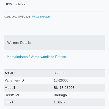
Wunschliste
* zzgl. ges. MwSt. zzgl.
Versandkosten
Weitere Details
Kontaktdaten / Verantwortliche Person
Technisches
Wert
Art.-ID
363660
Merkmal
Varianten-ID
18-26006
Modell
BU-18-26006
Hersteller
Bburago
Inhalt
1 Stück