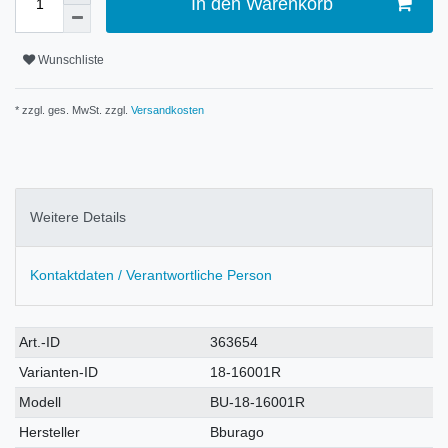
In den Warenkorb
Wunschliste
* zzgl. ges. MwSt. zzgl.
Versandkosten
Weitere Details
Kontaktdaten / Verantwortliche Person
Technisches
Wert
Art.-ID
363654
Merkmal
Varianten-ID
18-16001R
Modell
BU-18-16001R
Hersteller
Bburago