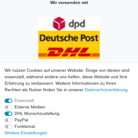
Wir versenden mit
Wir nutzen Cookies auf unserer Website. Einige von diesen sind
essenziell, während andere uns helfen, diese Website und Ihre
Erfahrung zu verbessern. Weitere Informationen zu Ihren
Impressum
Daten­schutz­erklärung
AGB
Kontakt
Rechten als Nutzer finden Sie in unserer
Daten­schutz­erklärung
.
Essenziell
© Copyright 2026 | Alle Rechte vorbehalten. HL-
Externe Medien
Handelsgesellschaft mbH.
DHL Wunschzustellung
PayPal
Alle Markennamen, Warenzeichen sowie sämtliche
Funktional
Produktbilder und Beschreibungen sind Eigentum Ihrer
Weitere Einstellungen
rechtmäßigen Eigentümer und dienen hier nur der