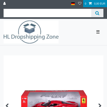
0
0,00 EUR
☰