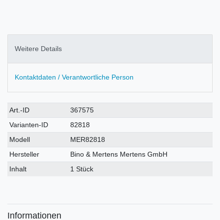
Weitere Details
Kontaktdaten / Verantwortliche Person
Technisches
Wert
Art.-ID
367575
Merkmal
Varianten-ID
82818
Modell
MER82818
Hersteller
Bino & Mertens Mertens GmbH
Inhalt
1 Stück
Informationen