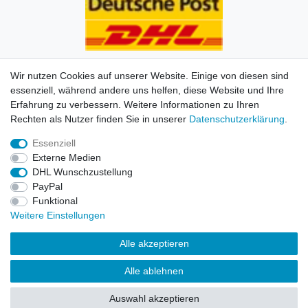
Wir nutzen Cookies auf unserer Website. Einige von diesen sind
essenziell, während andere uns helfen, diese Website und Ihre
Erfahrung zu verbessern. Weitere Informationen zu Ihren
Impressum
Daten­schutz­erklärung
AGB
Kontakt
Rechten als Nutzer finden Sie in unserer
Daten­schutz­erklärung
.
Essenziell
© Copyright 2026 | Alle Rechte vorbehalten. HL-
Externe Medien
Handelsgesellschaft mbH.
DHL Wunschzustellung
PayPal
Alle Markennamen, Warenzeichen sowie sämtliche
Funktional
Produktbilder und Beschreibungen sind Eigentum Ihrer
Weitere Einstellungen
rechtmäßigen Eigentümer und dienen hier nur der
Beschreibung.
Alle akzeptieren
Preise nur für registrierte Händler, ansonsten zeigt der
Alle ablehnen
Shop 0,00 €
Auswahl akzeptieren