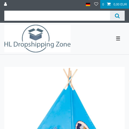
0
0,00 EUR
☰