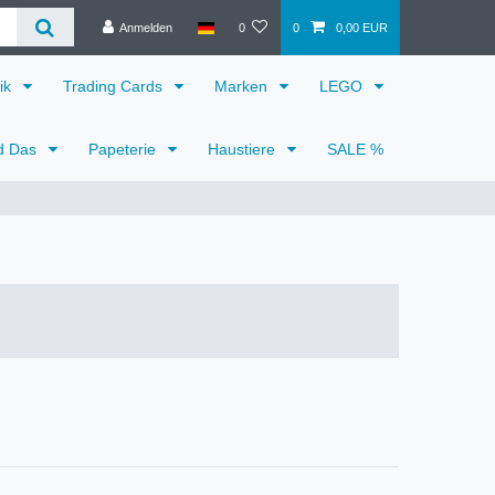
Anmelden
0
0
0,00 EUR
ik
Trading Cards
Marken
LEGO
d Das
Papeterie
Haustiere
SALE %