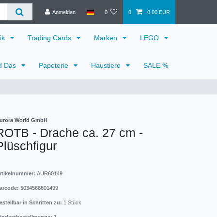
Anmelden
0
0
0,00 EUR
ik
Trading Cards
Marken
LEGO
d Das
Papeterie
Haustiere
SALE %
urora World GmbH
ROTB - Drache ca. 27 cm -
Plüschfigur
rtikelnummer:
AUR60149
arcode:
5034566601499
estellbar in Schritten zu:
1
Stück